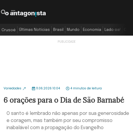
Últimas Notícias
Brasil
Mundo
Economia
Lado oa!
Colu
Crusoé
Variedades
11.06.2026 10:04
4 minutos de leitura
6 orações para o Dia de São Barnabé
O santo é lembrado não apenas por sua generosidade
e coragem, mas também por seu compromisso
inabalável com a propagação do Evangelho