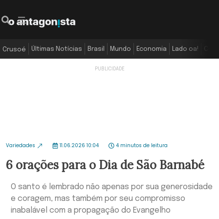
Últimas Notícias
Brasil
Mundo
Economia
Lado oa!
Colu
Crusoé
Variedades
11.06.2026 10:04
4 minutos de leitura
6 orações para o Dia de São Barnabé
O santo é lembrado não apenas por sua generosidade
e coragem, mas também por seu compromisso
inabalável com a propagação do Evangelho