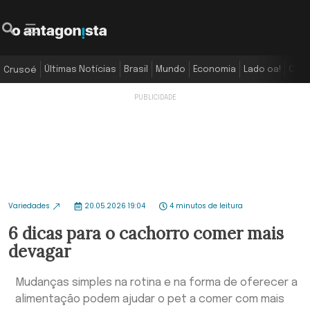
Últimas Notícias
Brasil
Mundo
Economia
Lado oa!
Colu
Crusoé
Variedades
20.05.2026 19:04
4 minutos de leitura
6 dicas para o cachorro comer mais
devagar
Mudanças simples na rotina e na forma de oferecer a
alimentação podem ajudar o pet a comer com mais