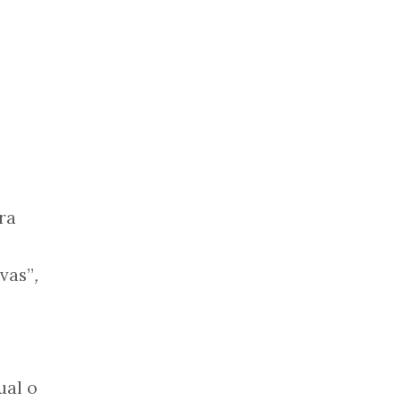
ra
ivas”
,
ual o