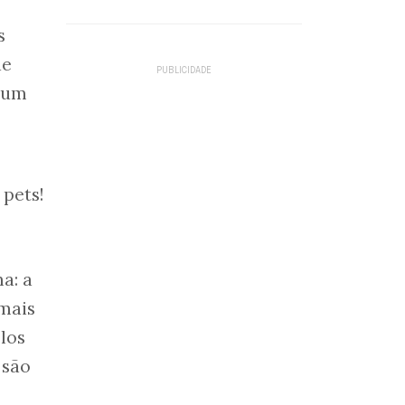
s
de
r um
 pets!
a: a
 mais
los
 são