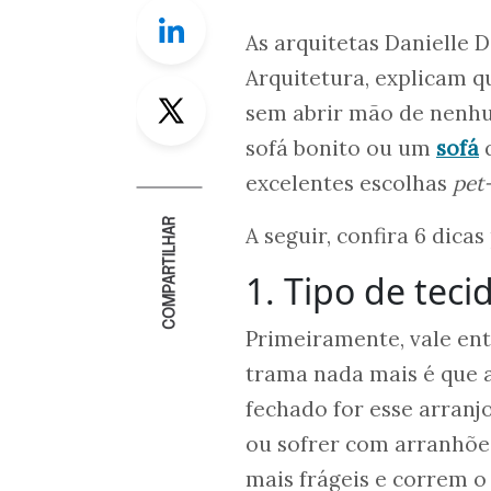
Linkedin
As arquitetas Danielle D
Arquitetura, explicam qu
Twitter
sem abrir mão de nenhu
sofá bonito ou um
sofá
q
excelentes escolhas
pet-
COMPARTILHAR
A seguir, confira 6 dica
1. Tipo de teci
Primeiramente, vale ent
trama nada mais é que 
fechado for esse arranj
ou sofrer com arranhões
mais frágeis e correm o 