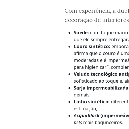
Com experiência, a dupl
decoração de interiores
Suede:
com toque macio e
que ele sempre entregará 
Couro sintético:
embora 
afirma que o couro é uma
moderadas e é impermeáve
para higienizar”, comple
Veludo tecnológico anti
sofisticado ao toque e, a
Sarja impermeabilizada
demais;
Linho sintético:
diferent
estimação;
Acquablock
(impermeáve
pets
mais bagunceiros.