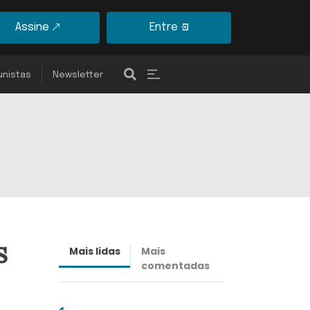
Assine
Entre
unistas
Newsletter
s
Mais lidas
Mais
Últimas
comentadas
notícias