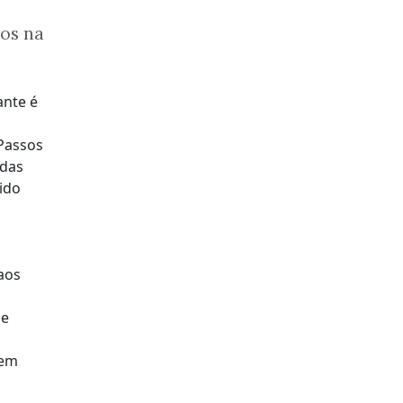
dos na
ante é
Passos
idas
ido
aos
de
tem