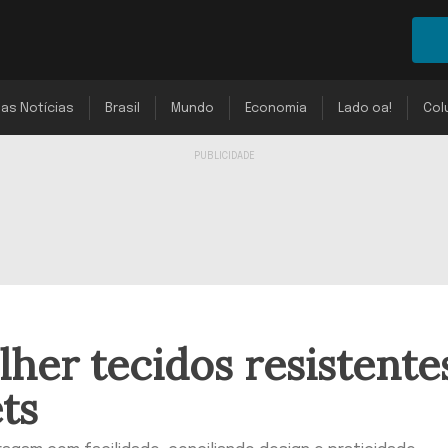
mas Notícias
Brasil
Mundo
Economia
Lado oa!
Col
lher tecidos resistente
ts