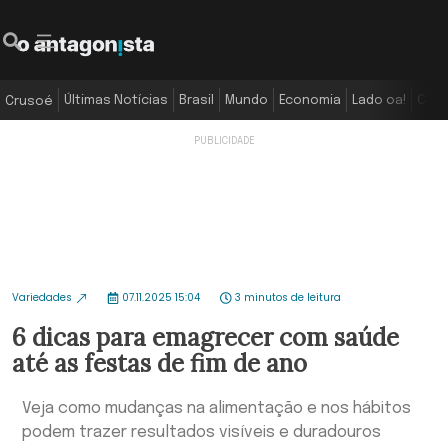
Últimas Notícias
Brasil
Mundo
Economia
Lado oa!
Colu
Crusoé
Variedades
07.11.2025 15:04
3 minutos de leitura
6 dicas para emagrecer com saúde
até as festas de fim de ano
Veja como mudanças na alimentação e nos hábitos
podem trazer resultados visíveis e duradouros