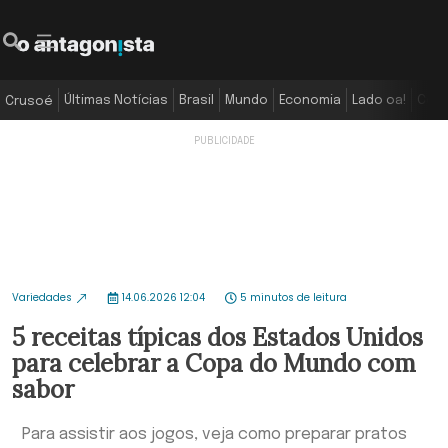
Últimas Notícias
Brasil
Mundo
Economia
Lado oa!
Colu
Crusoé
Variedades
14.06.2026 12:04
5 minutos de leitura
5 receitas típicas dos Estados Unidos
para celebrar a Copa do Mundo com
sabor
Para assistir aos jogos, veja como preparar pratos