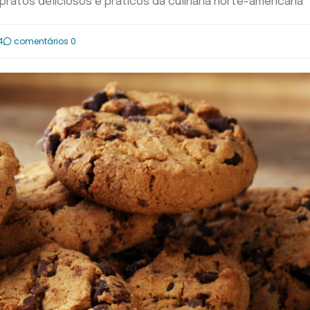
 pratos deliciosos e práticos da culinária norte-americana
4
comentários 0