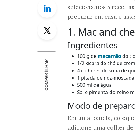
Linkedin
selecionamos 5 receita
preparar em casa e assis
Twitter
1. Mac and ch
Ingredientes
100 g de
macarrão
do ti
COMPARTILHAR
1/2 xícara de chá de crem
4 colheres de sopa de qu
1 pitada de noz-moscada
500 ml de água
Sal e pimenta-do-reino m
Modo de prepar
Em uma panela, coloque 
adicione uma colher de 