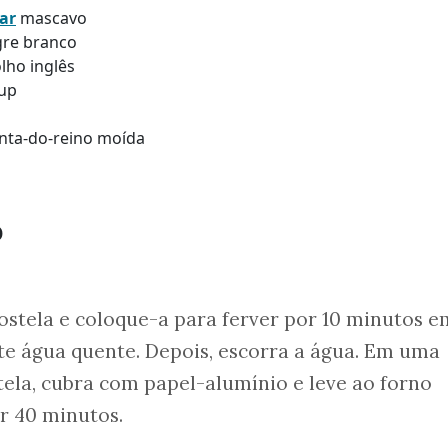
ar
mascavo
agre branco
lho inglês
hup
enta-do-reino moída
o
costela e coloque-a para ferver por 10 minutos e
e água quente. Depois, escorra a água. Em uma
tela, cubra com papel-alumínio e leve ao forno
r 40 minutos.