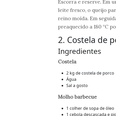
Escorra e reserve. Em u
leite fresco, o queijo 
reino moída. Em seguida
preaquecido a 180 °C po
2. Costela de
Ingredientes
Costela
2 kg de costela de porco
Água
Sal a gosto
Molho barbecue
1 colher de sopa de óleo
1 cebola descascada e pi