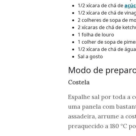
1/2 xícara de chá de
açúc
1/2 xícara de chá de vin
2 colheres de sopa de mo
2 xícaras de chá de ketc
1 folha de louro
1 colher de sopa de pim
1/2 xícara de chá de água
Sal a gosto
Modo de prepar
Costela
Espalhe sal por toda a 
uma panela com bastant
assadeira, arrume a cos
preaquecido a 180 °C po