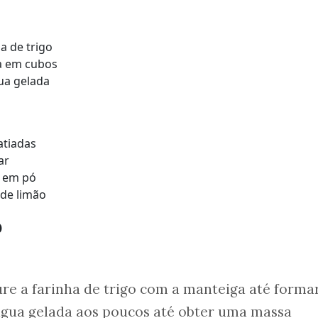
ha de trigo
a em cubos
ua gelada
atiadas
ar
a em pó
 de limão
o
re a farinha de trigo com a manteiga até forma
 água gelada aos poucos até obter uma massa