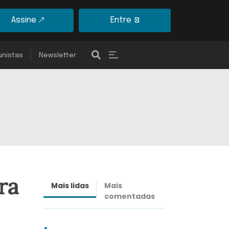
Assine
Entre
unistas
Newsletter
ra
Mais lidas
Mais
Últimas
comentadas
notícias