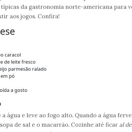
s típicas da gastronomia norte-americana para 
tir aos jogos. Confira!
eese
po caracol
e de leite fresco
eijo parmesão ralado
 em pó
oída a gosto
o
a água e leve ao fogo alto. Quando a água ferve
sopa de sal e o macarrão. Cozinhe até ficar
al d