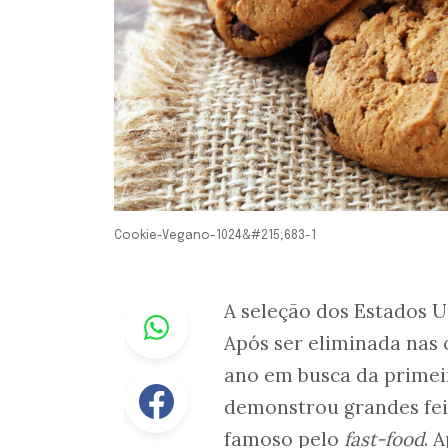
Cookie-Vegano-1024&#215;683-1
Whastapp
A seleção dos Estados 
Após ser eliminada nas o
ano em busca da primeir
Facebook
demonstrou grandes feit
famoso pelo
fast-food
. 