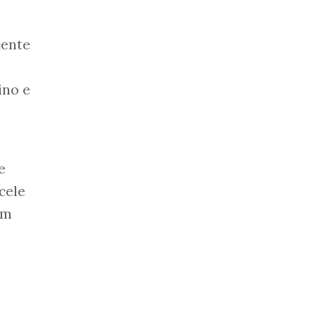
cente
ino e
e
cele
om