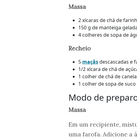
Massa
2 xícaras de chá de farin
150 g de manteiga gelad
4 colheres de sopa de ág
Recheio
5
maçãs
descascadas e f
1/2 xícara de chá de açúc
1 colher de chá de canel
1 colher de sopa de suco
Modo de prepar
Massa
Em um recipiente, mistu
uma farofa. Adicione a