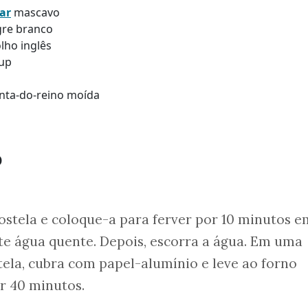
ar
mascavo
agre branco
lho inglês
hup
enta-do-reino moída
o
costela e coloque-a para ferver por 10 minutos e
e água quente. Depois, escorra a água. Em uma
tela, cubra com papel-alumínio e leve ao forno
r 40 minutos.