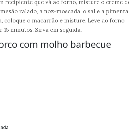
m recipiente que vá ao forno, misture o creme d
parmesão ralado, a noz-moscada, o sal e a piment
, coloque o macarrão e misture. Leve ao forno
r 15 minutos. Sirva em seguida.
 porco com molho barbecue
cada