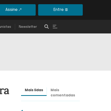
Assine
Entre
unistas
Newsletter
ra
Mais lidas
Mais
Últimas
comentadas
notícias