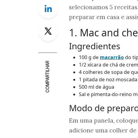
Linkedin
selecionamos 5 receita
preparar em casa e assis
Twitter
1. Mac and ch
Ingredientes
100 g de
macarrão
do ti
COMPARTILHAR
1/2 xícara de chá de crem
4 colheres de sopa de qu
1 pitada de noz-moscada
500 ml de água
Sal e pimenta-do-reino m
Modo de prepar
Em uma panela, coloque 
adicione uma colher de 