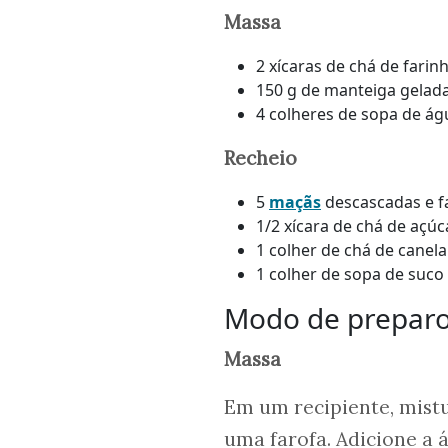
Massa
2 xícaras de chá de farin
150 g de manteiga gelad
4 colheres de sopa de ág
Recheio
5
maçãs
descascadas e f
1/2 xícara de chá de açúc
1 colher de chá de canel
1 colher de sopa de suco
Modo de prepar
Massa
Em um recipiente, mistu
uma farofa. Adicione a