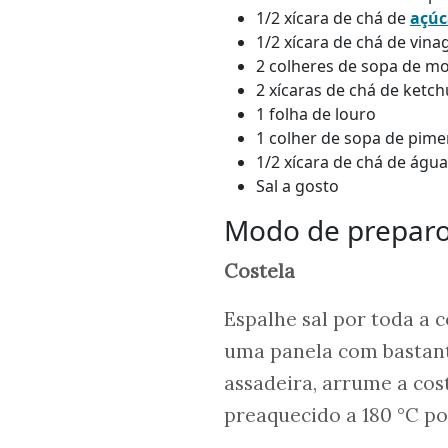
1/2 xícara de chá de
açúc
1/2 xícara de chá de vin
2 colheres de sopa de mo
2 xícaras de chá de ketc
1 folha de louro
1 colher de sopa de pim
1/2 xícara de chá de água
Sal a gosto
Modo de prepar
Costela
Espalhe sal por toda a 
uma panela com bastant
assadeira, arrume a cos
preaquecido a 180 °C po