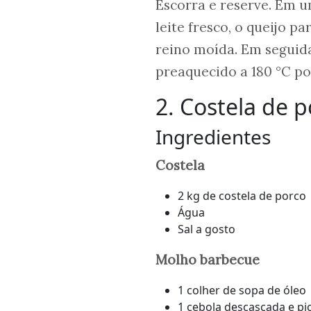
Escorra e reserve. Em u
leite fresco, o queijo 
reino moída. Em seguida
preaquecido a 180 °C po
2. Costela de
Ingredientes
Costela
2 kg de costela de porco
Água
Sal a gosto
Molho barbecue
1 colher de sopa de óleo
1 cebola descascada e pi