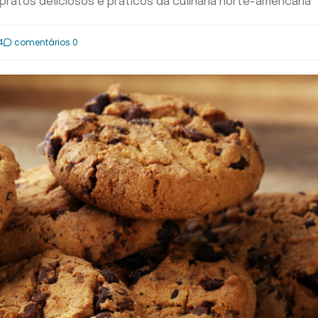
 pratos deliciosos e práticos da culinária norte-americana
4
comentários 0