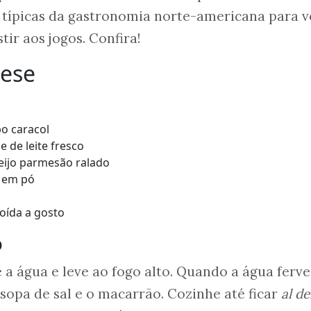
s típicas da gastronomia norte-americana para 
tir aos jogos. Confira!
eese
po caracol
e de leite fresco
eijo parmesão ralado
 em pó
oída a gosto
o
a água e leve ao fogo alto. Quando a água ferve
sopa de sal e o macarrão. Cozinhe até ficar
al d