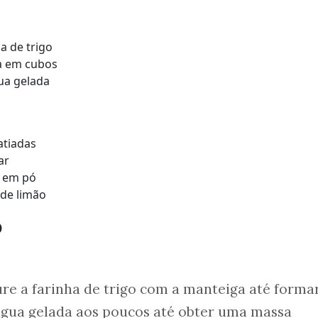
ha de trigo
a em cubos
ua gelada
atiadas
ar
a em pó
 de limão
o
re a farinha de trigo com a manteiga até forma
 água gelada aos poucos até obter uma massa