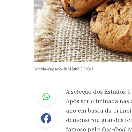
Cookie-Vegano-1024&#215;683-1
Whastapp
A seleção dos Estados 
Após ser eliminada nas o
ano em busca da primeir
Facebook
demonstrou grandes feit
famoso pelo
fast-food
. 