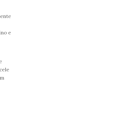
cente
ino e
e
cele
om