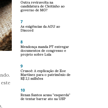
Outra reviravolta na
candidatura de Cleitinho ao
governo de MG?
7
As exigências da AGU ao
Discord
8
Mendonça manda PT entregar
documentos de congresso e
projeto sobre Lula
9
Crusoé: A explicação de Zoe
undo.
Martínez para o patrimônio de
R$ 2,1 milhões
 este
10
Renan Santos acusa “esquerda”
de tentar barrar ato na USP
,