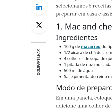
Linkedin
selecionamos 5 receita
preparar em casa e assis
Twitter
1. Mac and ch
Ingredientes
100 g de
macarrão
do ti
COMPARTILHAR
1/2 xícara de chá de crem
4 colheres de sopa de qu
1 pitada de noz-moscada
500 ml de água
Sal e pimenta-do-reino m
Modo de prepar
Em uma panela, coloque 
adicione uma colher de 