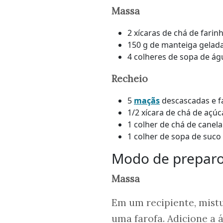
Massa
2 xícaras de chá de farin
150 g de manteiga gelad
4 colheres de sopa de ág
Recheio
5
maçãs
descascadas e f
1/2 xícara de chá de açúc
1 colher de chá de canel
1 colher de sopa de suco
Modo de prepar
Massa
Em um recipiente, mistu
uma farofa. Adicione a