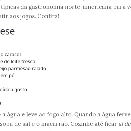
s típicas da gastronomia norte-americana para 
tir aos jogos. Confira!
eese
po caracol
e de leite fresco
eijo parmesão ralado
 em pó
oída a gosto
o
a água e leve ao fogo alto. Quando a água ferve
sopa de sal e o macarrão. Cozinhe até ficar
al d