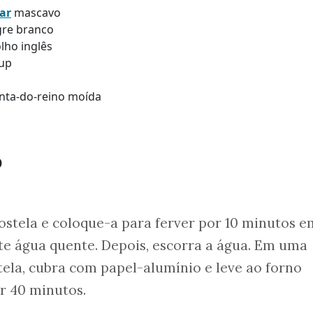
ar
mascavo
agre branco
lho inglês
hup
enta-do-reino moída
o
costela e coloque-a para ferver por 10 minutos e
e água quente. Depois, escorra a água. Em uma
tela, cubra com papel-alumínio e leve ao forno
r 40 minutos.