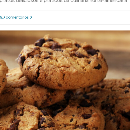
 pratos deliciosos e práticos da culinária norte-americana
4
comentários 0