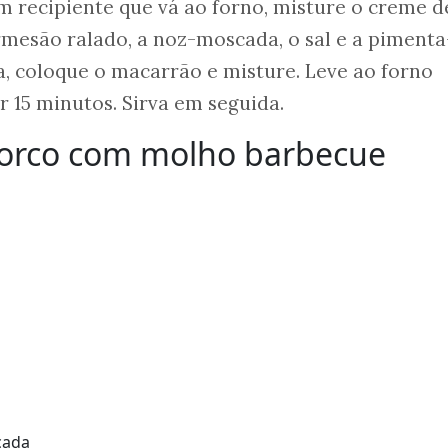
m recipiente que vá ao forno, misture o creme d
parmesão ralado, a noz-moscada, o sal e a piment
, coloque o macarrão e misture. Leve ao forno
r 15 minutos. Sirva em seguida.
 porco com molho barbecue
cada