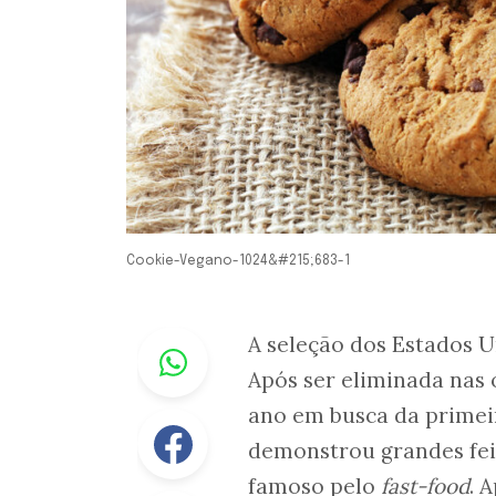
Cookie-Vegano-1024&#215;683-1
Whastapp
A seleção dos Estados 
Após ser eliminada nas o
ano em busca da primeir
Facebook
demonstrou grandes feit
famoso pelo
fast-food
. 