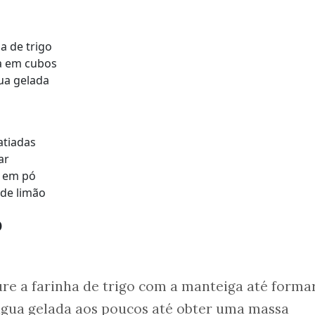
ha de trigo
a em cubos
ua gelada
atiadas
ar
a em pó
 de limão
o
re a farinha de trigo com a manteiga até forma
 água gelada aos poucos até obter uma massa