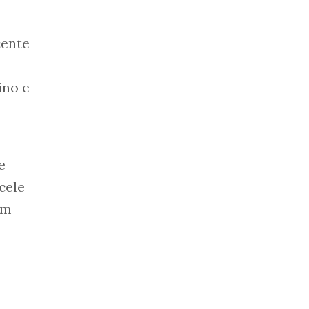
cente
ino e
e
cele
om