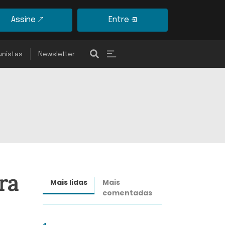
Assine
Entre
unistas
Newsletter
ra
Mais lidas
Mais
Últimas
comentadas
notícias