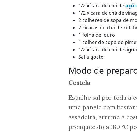
1/2 xícara de chá de
açúc
1/2 xícara de chá de vin
2 colheres de sopa de mo
2 xícaras de chá de ketc
1 folha de louro
1 colher de sopa de pim
1/2 xícara de chá de água
Sal a gosto
Modo de prepar
Costela
Espalhe sal por toda a 
uma panela com bastant
assadeira, arrume a cos
preaquecido a 180 °C po