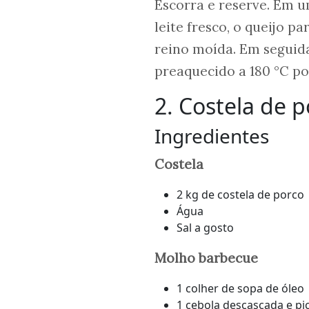
Escorra e reserve. Em u
leite fresco, o queijo 
reino moída. Em seguida
preaquecido a 180 °C po
2. Costela de
Ingredientes
Costela
2 kg de costela de porco
Água
Sal a gosto
Molho barbecue
1 colher de sopa de óleo
1 cebola descascada e pi