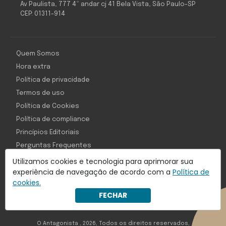
Av Paulista, 777 4º andar cj 41 Bela Vista, São Paulo-SP
CEP: 01311-914
Quem Somos
Hora extra
Política de privacidade
Termos de uso
Política de Cookies
Política de compliance
Princípios Editoriais
Perguntas Frequentes
Utilizamos cookies e tecnologia para aprimorar sua
experiência de navegação de acordo com a
Política de
cookies.
Com inteligência e tecnologia:
FECHAR
Object1ve - Marketing Solution
O Antagonista , 2026, Todos os direitos reservados,