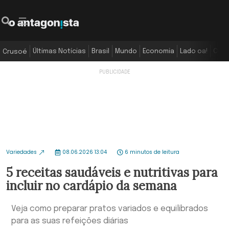
Últimas Notícias
Brasil
Mundo
Economia
Lado oa!
Colu
Crusoé
Variedades
08.06.2026 13:04
6 minutos de leitura
5 receitas saudáveis e nutritivas para
incluir no cardápio da semana
Veja como preparar pratos variados e equilibrados
para as suas refeições diárias