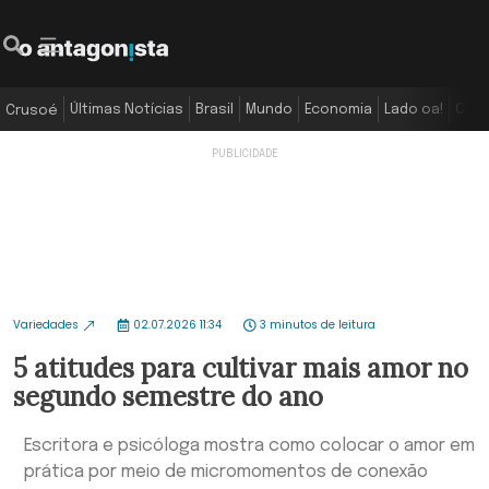
Últimas Notícias
Brasil
Mundo
Economia
Lado oa!
Colu
Crusoé
Variedades
02.07.2026 11:34
3 minutos de leitura
5 atitudes para cultivar mais amor no
segundo semestre do ano
Escritora e psicóloga mostra como colocar o amor em
prática por meio de micromomentos de conexão