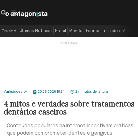
Últimas Notícias
Brasil
Mundo
Economia
Lado oa!
Colu
Crusoé
Variedades
20.05.2026 18:34
2 minutos de leitura
4 mitos e verdades sobre tratamentos
dentários caseiros
Conteúdos populares na internet incentivam práticas
que podem comprometer dentes e gengivas