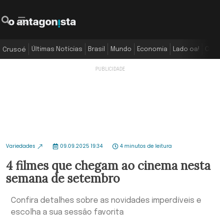
Últimas Notícias
Brasil
Mundo
Economia
Lado oa!
Colu
Crusoé
Variedades
09.09.2025 19:34
4 minutos de leitura
4 filmes que chegam ao cinema nesta
semana de setembro
Confira detalhes sobre as novidades imperdíveis e
escolha a sua sessão favorita