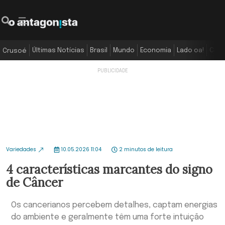
Últimas Notícias
Brasil
Mundo
Economia
Lado oa!
Colu
Crusoé
Variedades
10.05.2026 11:04
2 minutos de leitura
4 características marcantes do signo
de Câncer
Os cancerianos percebem detalhes, captam energias
do ambiente e geralmente têm uma forte intuição