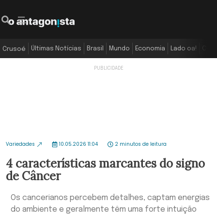
Últimas Notícias
Brasil
Mundo
Economia
Lado oa!
Colu
Crusoé
Variedades
10.05.2026 11:04
2 minutos de leitura
4 características marcantes do signo
de Câncer
Os cancerianos percebem detalhes, captam energias
do ambiente e geralmente têm uma forte intuição