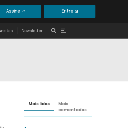
Assine
Entre
unistas
Newsletter
Mais lidas
Mais
Últimas
comentadas
notícias