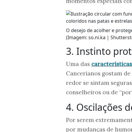
momentos especiais co
O desejo de acolher e prote
(Imagem: so.ni.ka | Shutterst
3. Instinto pro
Uma das
características
Cancerianos gostam de a
redor se sintam segura
conselheiros ou de “por
4. Oscilações 
Por serem extremamente
por mudanças de humor 