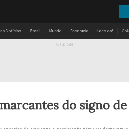
mas Notícias
Brasil
Mundo
Economia
Lado oa!
Col
s marcantes do signo de