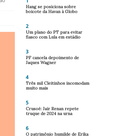
1
ção
Hang se posiciona sobre
boicote da Havan à Globo
2
Um plano do PT para evitar
fiasco com Lula em estádio
3
PF cancela depoimento de
Jaques Wagner
4
Três mil Cleitinhos incomodam
muito mais
5
Crusoé: Jair Renan repete
truque de 2024 na urna
6
O patrimônio humilde de Erika