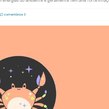
 energias do ambiente e geralmente têm uma forte intui
4
comentários 0