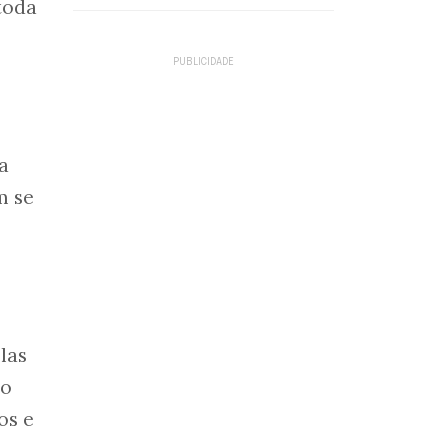
toda
a
m se
las
ao
os e