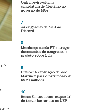
Outra reviravolta na
candidatura de Cleitinho ao
governo de MG?
7
As exigências da AGU ao
Discord
8
Mendonça manda PT entregar
documentos de congresso e
projeto sobre Lula
o é
9
Crusoé: A explicação de Zoe
Martínez para o patrimônio de
R$ 2,1 milhões
o
10
Renan Santos acusa “esquerda”
de tentar barrar ato na USP
or e