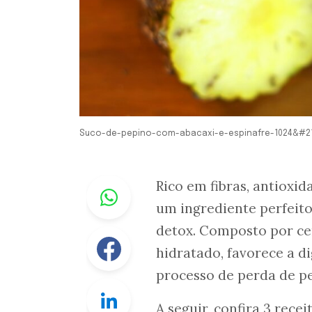
Suco-de-pepino-com-abacaxi-e-espinafre-1024&#21
Whastapp
Rico em fibras, antioxid
um ingrediente perfeito
detox. Composto por cer
Facebook
hidratado, favorece a di
processo de perda de pe
Linkedin
A seguir, confira 3 rec