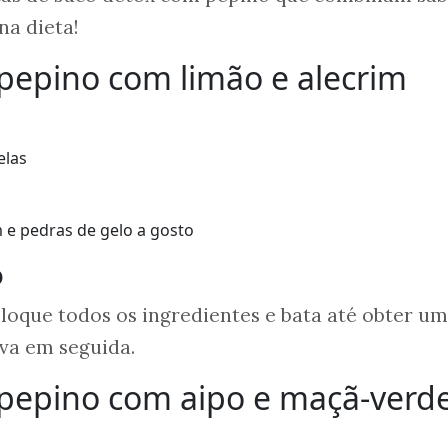
na dieta!
pepino com limão e alecrim
elas
m e pedras de gelo a gosto
o
oloque todos os ingredientes e bata até obter u
va em seguida.
 pepino com aipo e maçã-verd