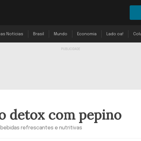
mas Notícias
Brasil
Mundo
Economia
Lado oa!
Col
co detox com pepino
bebidas refrescantes e nutritivas