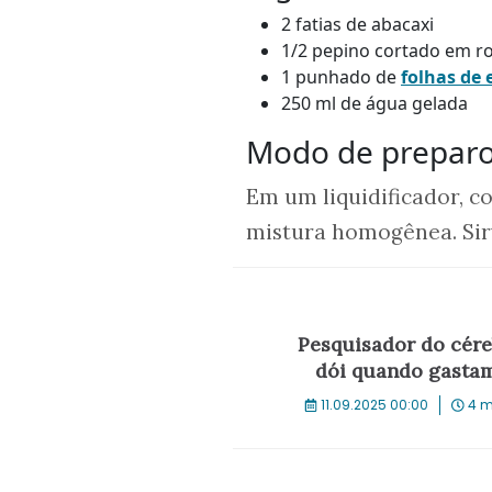
2 fatias de abacaxi
1/2 pepino cortado em r
1 punhado de
folhas de 
250 ml de água gelada
Modo de prepar
Em um liquidificador, c
mistura homogênea. Sir
Pesquisador do cére
dói quando gastam
11.09.2025 00:00
4 m