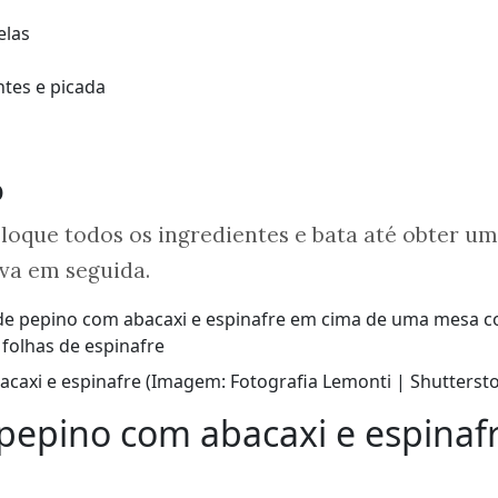
elas
tes e picada
o
oloque todos os ingredientes e bata até obter u
va em seguida.
caxi e espinafre (Imagem: Fotografia Lemonti | Shutterst
pepino com abacaxi e espinaf