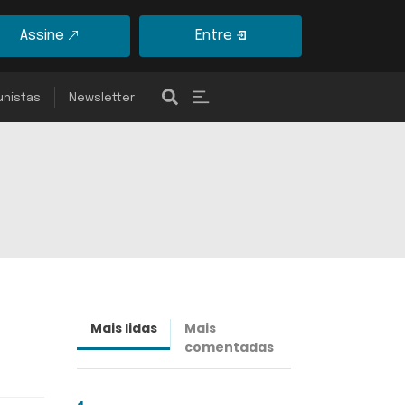
Assine
Entre
unistas
Newsletter
Mais lidas
Mais
Últimas
comentadas
notícias