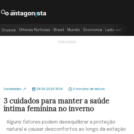
Últimas Notícias
Brasil
Mundo
Economia
Lado oa!
Colu
Crusoé
Variedades
08.06.2026 18:34
3 minutos de leitura
3 cuidados para manter a saúde
íntima feminina no inverno
Alguns fatores podem desequilibrar a proteção
natural e causar desconfortos ao longo da estação