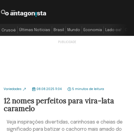
Últimas Notícias
Brasil
Mundo
Economia
Lado oa!
Colu
Crusoé
Variedades
08.08.2025 11:04
5 minutos de leitura
12 nomes perfeitos para vira-lata
caramelo
Veja inspirações divertidas, carinhosas e cheias de
significado para batizar o cachorro mais amado do