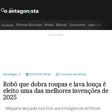
Últimas Notícias
Brasil
Mundo
Economia
Lado oa!
Colu
Crusoé
Tecnologia
10.10.2025 06:26
3 minutos de leitura
Robô que dobra roupas e lava louça é
eleito uma das melhores invenções de
2025
Máquina lançada nos EUA usa inteligência artificial