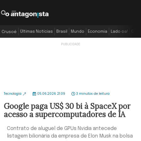
Últimas Notícias
Brasil
Mundo
Economia
Lado oa!
Colu
Crusoé
Tecnologia
05.06.2026 21:09
3 minutos de leitura
Google paga US$ 30 bi à SpaceX por
acesso a supercomputadores de IA
Contrato de aluguel de GPUs Nvidia antecede
listagem bilionária da empresa de Elon Musk na bolsa