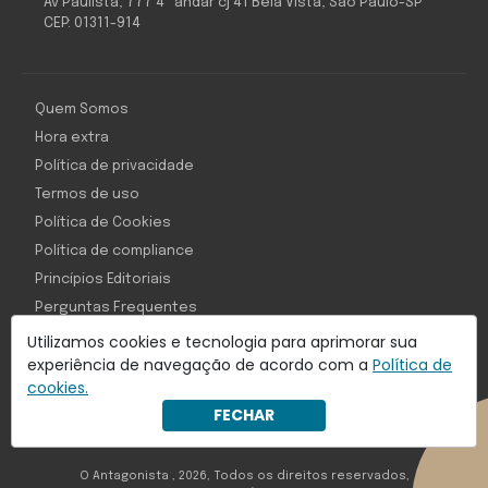
Av Paulista, 777 4º andar cj 41 Bela Vista, São Paulo-SP
CEP: 01311-914
Quem Somos
Hora extra
Política de privacidade
Termos de uso
Política de Cookies
Política de compliance
Princípios Editoriais
Perguntas Frequentes
Utilizamos cookies e tecnologia para aprimorar sua
experiência de navegação de acordo com a
Política de
cookies.
Com inteligência e tecnologia:
FECHAR
Object1ve - Marketing Solution
O Antagonista , 2026, Todos os direitos reservados,