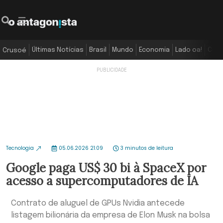
Últimas Notícias
Brasil
Mundo
Economia
Lado oa!
Colu
Crusoé
Tecnologia
05.06.2026 21:09
3 minutos de leitura
Google paga US$ 30 bi à SpaceX por
acesso a supercomputadores de IA
Contrato de aluguel de GPUs Nvidia antecede
listagem bilionária da empresa de Elon Musk na bolsa