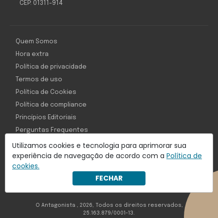
CEP: 01311-914
Quem Somos
Hora extra
Política de privacidade
Termos de uso
Política de Cookies
Política de compliance
Princípios Editoriais
Perguntas Frequentes
Utilizamos cookies e tecnologia para aprimorar sua
experiência de navegação de acordo com a
Política de
cookies.
Com inteligência e tecnologia:
FECHAR
Object1ve - Marketing Solution
O Antagonista , 2026, Todos os direitos reservados,
25.163.879/0001-13.