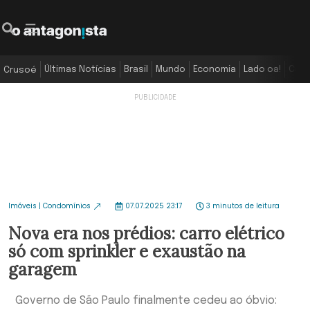
Últimas Notícias
Brasil
Mundo
Economia
Lado oa!
Colu
Crusoé
Imóveis | Condomínios
07.07.2025 23:17
3 minutos de leitura
Nova era nos prédios: carro elétrico
só com sprinkler e exaustão na
garagem
Governo de São Paulo finalmente cedeu ao óbvio: