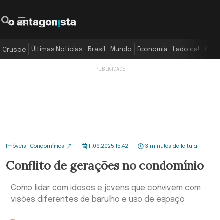
Últimas Notícias
Brasil
Mundo
Economia
Lado oa!
Colu
Crusoé
Imóveis | Condomínios
11.09.2025 15:42
3 minutos de leitura
Conflito de gerações no condomínio
Como lidar com idosos e jovens que convivem com
visões diferentes de barulho e uso de espaço