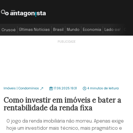
Últimas Notícias
Brasil
Mundo
Economia
Lado oa!
Colu
Crusoé
Imóveis | Condomínios
17.06.2025 19:31
4 minutos de leitura
Como investir em imóveis e bater a
rentabilidade da renda fixa
O jogo da renda imobiliária não morreu. Apenas exige
hoje um investidor mais técnico, mais pragmático e