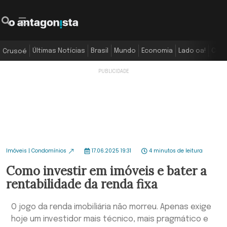
Últimas Notícias
Brasil
Mundo
Economia
Lado oa!
Colu
Crusoé
Imóveis | Condomínios
17.06.2025 19:31
4 minutos de leitura
Como investir em imóveis e bater a
rentabilidade da renda fixa
O jogo da renda imobiliária não morreu. Apenas exige
hoje um investidor mais técnico, mais pragmático e