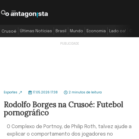
Últimas Notícias
Brasil
Mundo
Economia
Lado oa!
Colu
Crusoé
Esportes
17.05.2026 17:38
2 minutos de leitura
Rodolfo Borges na Crusoé: Futebol
pornográfico
O Complexo de Portnoy, de Philip Roth, talvez ajude a
explicar o comportamento dos jogadores no