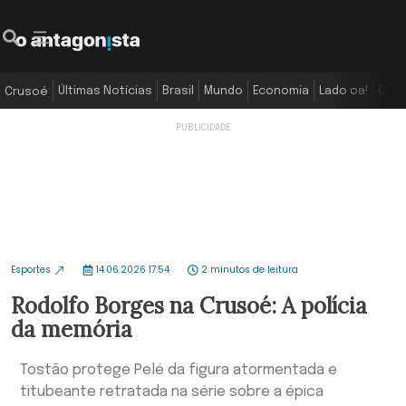
Últimas Notícias
Brasil
Mundo
Economia
Lado oa!
Colu
Crusoé
Esportes
14.06.2026 17:54
2 minutos de leitura
Rodolfo Borges na Crusoé: A polícia
da memória
Tostão protege Pelé da figura atormentada e
titubeante retratada na série sobre a épica