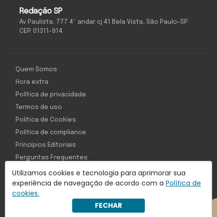
Redação SP
Av Paulista, 777 4º andar cj 41 Bela Vista, São Paulo-SP
CEP: 01311-914
Quem Somos
Hora extra
Política de privacidade
Termos de uso
Política de Cookies
Política de compliance
Princípios Editoriais
Perguntas Frequentes
Utilizamos cookies e tecnologia para aprimorar sua
experiência de navegação de acordo com a
Política de
cookies.
Com inteligência e tecnologia:
FECHAR
Object1ve - Marketing Solution