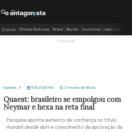
Últimas Notícias
Brasil
Mundo
Economia
Lado oa!
Colu
Crusoé
Esportes
11.06.2026 14:51
2 minutos de leitura
Quaest: brasileiro se empolgou com
Neymar e hexa na reta final
Pesquisa aponta aumento de confiança no título
mundial desde abril e crescimento da aprovação da