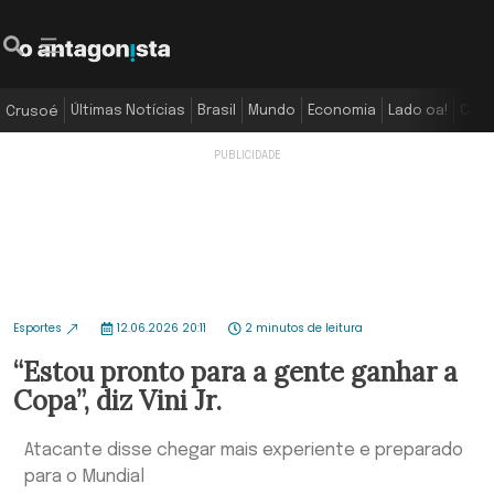
Últimas Notícias
Brasil
Mundo
Economia
Lado oa!
Colu
Crusoé
Esportes
12.06.2026 20:11
2 minutos de leitura
“Estou pronto para a gente ganhar a
Copa”, diz Vini Jr.
Atacante disse chegar mais experiente e preparado
para o Mundial