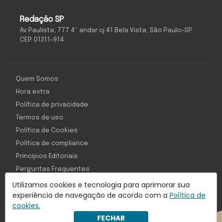
Redação SP
Av Paulista, 777 4º andar cj 41 Bela Vista, São Paulo-SP
CEP: 01311-914
Quem Somos
Hora extra
Política de privacidade
Termos de uso
Política de Cookies
Política de compliance
Princípios Editoriais
Perguntas Frequentes
Utilizamos cookies e tecnologia para aprimorar sua
experiência de navegação de acordo com a
Política de
cookies.
Com inteligência e tecnologia:
FECHAR
Object1ve - Marketing Solution