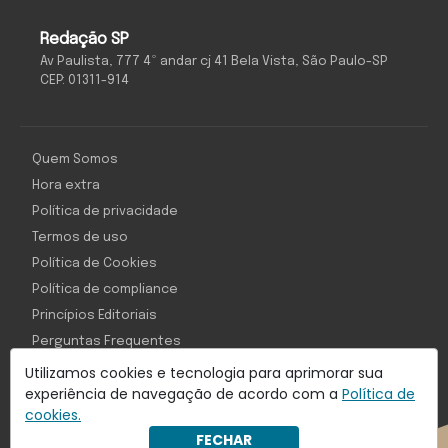
Redação SP
Av Paulista, 777 4º andar cj 41 Bela Vista, São Paulo-SP
CEP: 01311-914
Quem Somos
Hora extra
Política de privacidade
Termos de uso
Política de Cookies
Política de compliance
Princípios Editoriais
Perguntas Frequentes
Utilizamos cookies e tecnologia para aprimorar sua
experiência de navegação de acordo com a
Política de
cookies.
Com inteligência e tecnologia:
FECHAR
Object1ve - Marketing Solution