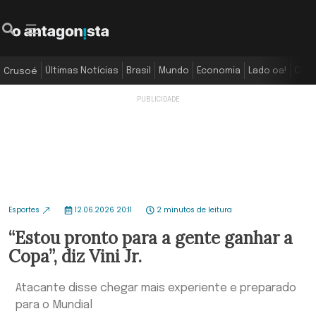
Últimas Notícias
Brasil
Mundo
Economia
Lado oa!
Colu
Crusoé
Esportes
12.06.2026 20:11
2 minutos de leitura
“Estou pronto para a gente ganhar a
Copa”, diz Vini Jr.
Atacante disse chegar mais experiente e preparado
para o Mundial