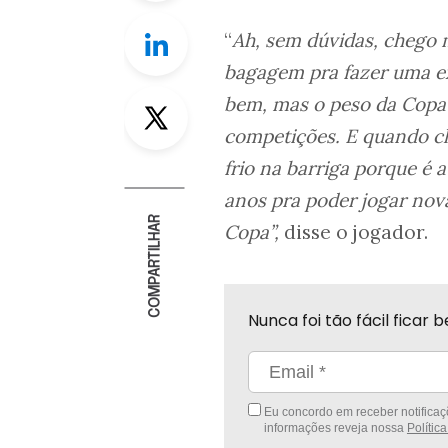
Linkedin
“
Ah, sem dúvidas, chego 
bagagem pra fazer uma ex
Twitter
bem, mas o peso da Copa
competições. E quando ch
frio na barriga porque é
anos pra poder jogar nov
COMPARTILHAR
Copa”,
disse o jogador.
Nunca foi tão fácil fica
Eu concordo em receber notificaçõ
informações reveja nossa
Polític