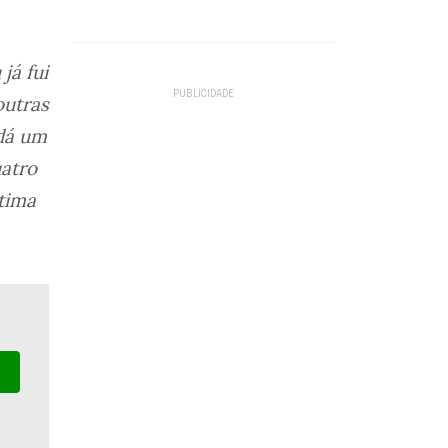
já fui
outras
 dá um
uatro
tima