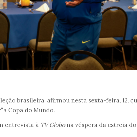
eleção brasileira, afirmou nesta sexta-feira, 12, q
”
a Copa do Mundo.
m entrevista à
TV Globo
na véspera da estreia do