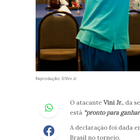
Reprodução: X/Vini Jr.
Whastapp
O atacante
Vini Jr.
, da s
está
“pronto para ganhar
Facebook
A declaração foi dada e
Brasil no torneio.