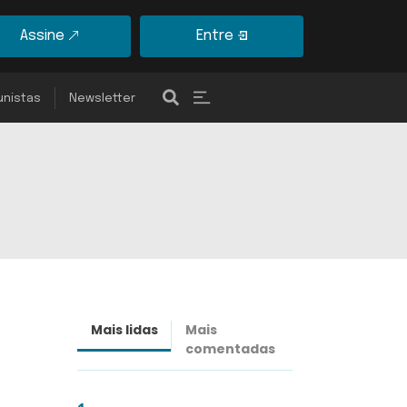
Assine
Entre
unistas
Newsletter
Mais lidas
Mais
Últimas
comentadas
notícias