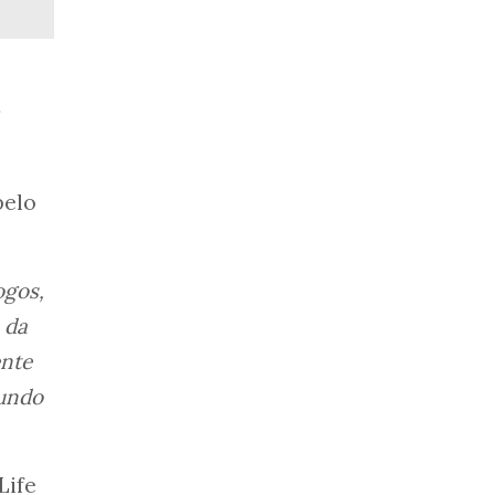
pelo
ogos,
 da
ente
mundo
Life