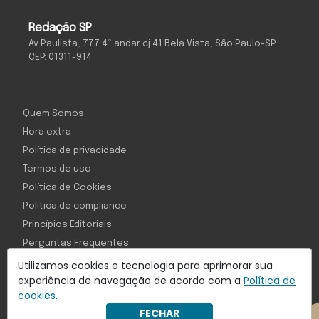
Redação SP
Av Paulista, 777 4º andar cj 41 Bela Vista, São Paulo-SP
CEP: 01311-914
Quem Somos
Hora extra
Política de privacidade
Termos de uso
Política de Cookies
Política de compliance
Princípios Editoriais
Perguntas Frequentes
Utilizamos cookies e tecnologia para aprimorar sua
experiência de navegação de acordo com a
Política de
cookies.
Com inteligência e tecnologia:
FECHAR
Object1ve - Marketing Solution