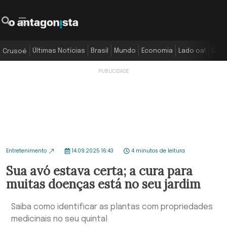
Últimas Notícias
Brasil
Mundo
Economia
Lado oa!
Colu
Crusoé
Entretenimento
14.09.2025 16:43
4 minutos de leitura
Sua avó estava certa; a cura para
muitas doenças está no seu jardim
Saiba como identificar as plantas com propriedades
medicinais no seu quintal