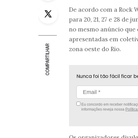
Twitter
De acordo com a Rock Wo
para 20, 21, 27 e 28 de 
no mesmo anúncio que de
apresentadas em coletiv
COMPARTILHAR
zona oeste do Rio.
Nunca foi tão fácil fica
Eu concordo em receber notificaçõ
informações reveja nossa
Polític
Os organizadores divul