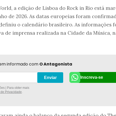
rld, a edição de Lisboa do Rock in Rio está ma
junho de 2026. As datas europeias foram confirma
finiu o calendário brasileiro. As informações 
a de imprensa realizada na Cidade da Música, n
r bem informado com
O Antagonista
Inscreva-se
Enviar
es | Para obter mais
a de Privacidade
.
garam ainda o balanço da segunda edição do Th