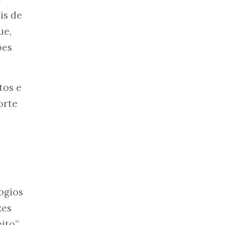
is de
ue,
ões
tos e
orte
ogios
zes
ito”,