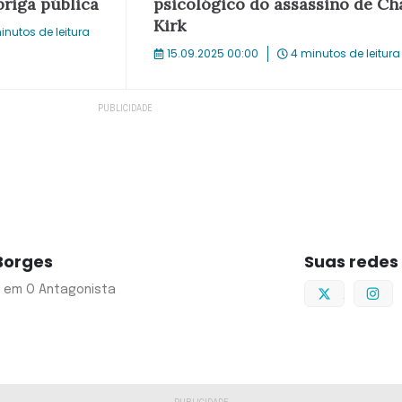
briga pública
psicológico do assassino de Cha
Kirk
inutos de leitura
15.09.2025 00:00
4 minutos de leitura
Borges
Suas redes
Twitter
I
co em O Antagonista