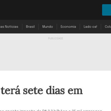
mas Notícias
Brasil
Mundo
Economia
Lado oa!
Col
terá sete dias em