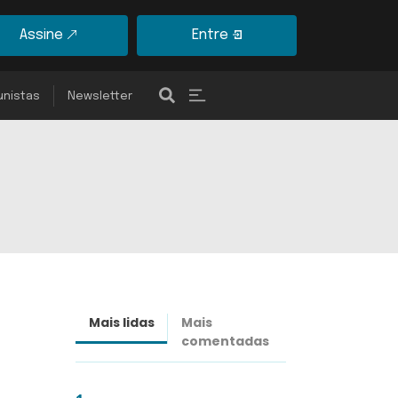
Assine
Entre
unistas
Newsletter
Mais lidas
Mais
Últimas
comentadas
notícias