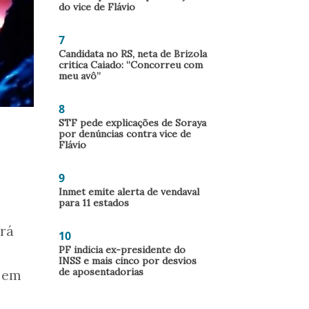
do vice de Flávio
7
Candidata no RS, neta de Brizola
critica Caiado: “Concorreu com
meu avô”
8
STF pede explicações de Soraya
por denúncias contra vice de
Flávio
9
Inmet emite alerta de vendaval
para 11 estados
erá
10
PF indicia ex-presidente do
INSS e mais cinco por desvios
de aposentadorias
o em