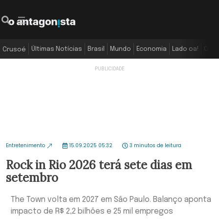
Últimas Notícias
Brasil
Mundo
Economia
Lado oa!
Colu
Crusoé
Entretenimento
15.09.2025 05:32
3 minutos de leitura
Rock in Rio 2026 terá sete dias em
setembro
The Town volta em 2027 em São Paulo. Balanço aponta
impacto de R$ 2,2 bilhões e 25 mil empregos