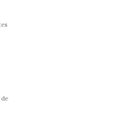
tes
 de