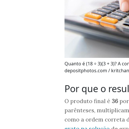
Quanto é (18 ÷ 3)(3 + 3)? A c
depositphotos.com / kritcha
Por que o resul
O produto final é
36
por
parênteses, multiplicam
como a ordem correta 
exato na solução
de exp