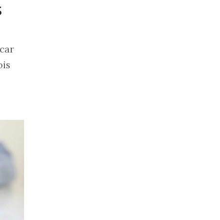
s
icar
ois