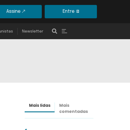
Assine
Entre
unistas
Newsletter
Mais lidas
Mais
Últimas
comentadas
notícias