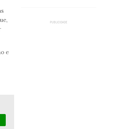
as
ue,
r
ão e