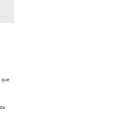
a que
 da