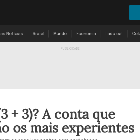
mas Notícias
Brasil
Mundo
Economia
Lado oa!
Col
(3 + 3)? A conta que
o os mais experientes