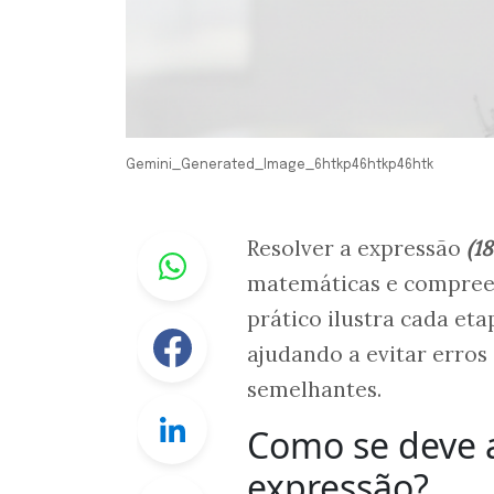
Gemini_Generated_Image_6htkp46htkp46htk
Whastapp
Resolver a expressão
(18
matemáticas e compreen
prático ilustra cada et
Facebook
ajudando a evitar erros
semelhantes.
Linkedin
Como se deve a
expressão?
Twitter