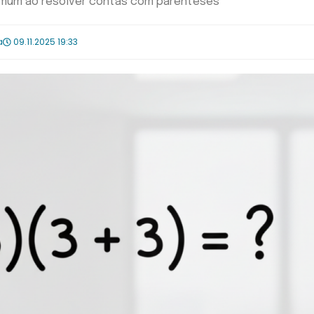
comum ao resolver contas com parênteses
a
09.11.2025 19:33