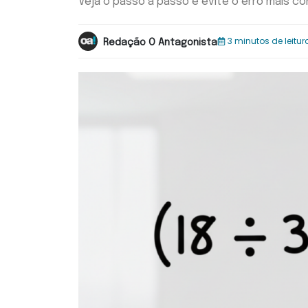
Veja o passo a passo e evite o erro mais 
3 minutos de leitur
Redação O Antagonista