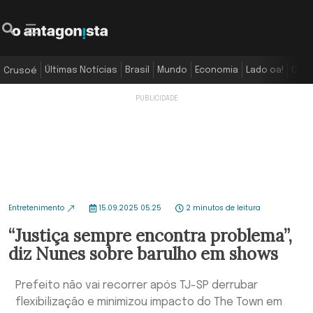
Últimas Notícias
Brasil
Mundo
Economia
Lado oa!
Colu
Crusoé
Entretenimento
15.09.2025 05:25
2 minutos de leitura
“Justiça sempre encontra problema”,
diz Nunes sobre barulho em shows
Prefeito não vai recorrer após TJ-SP derrubar
flexibilização e minimizou impacto do The Town em