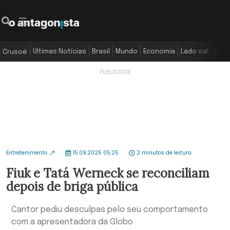
Últimas Notícias
Brasil
Mundo
Economia
Lado oa!
Colu
Crusoé
Entretenimento
15.09.2025 05:25
2 minutos de leitura
Fiuk e Tatá Werneck se reconciliam
depois de briga pública
Cantor pediu desculpas pelo seu comportamento
com a apresentadora da Globo