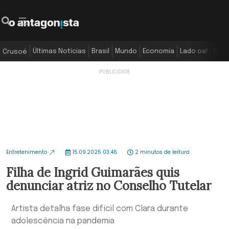
Últimas Notícias
Brasil
Mundo
Economia
Lado oa!
Colu
Crusoé
Entretenimento
15.09.2025 03:46
2 minutos de leitura
Filha de Ingrid Guimarães quis
denunciar atriz no Conselho Tutelar
Artista detalha fase difícil com Clara durante
adolescência na pandemia