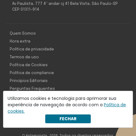
Av Paulista, 777 4º andar cj 41 Bela Vista, São Paulo-SP
CEP: 01311-914
Quem Somos
Hora extra
Política de privacidade
Termos de uso
Política de Cookies
Política de compliance
Princípios Editoriais
Perguntas Frequentes
Utilizamos cookies e tecnologia para aprimorar sua
experiência de navegação de acordo com a
Política de
cookies.
Com inteligência e tecnologia:
FECHAR
Object1ve - Marketing Solution
O Antagonista , 2026, Todos os direitos reservados,