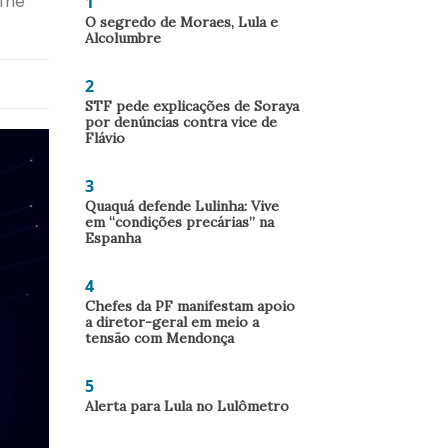
1
“The
O segredo de Moraes, Lula e
Alcolumbre
2
STF pede explicações de Soraya
por denúncias contra vice de
Flávio
3
Quaquá defende Lulinha: Vive
em “condições precárias” na
Espanha
4
Chefes da PF manifestam apoio
a diretor-geral em meio a
tensão com Mendonça
5
Alerta para Lula no Lulômetro