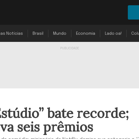
mas Notícias
Brasil
Mundo
Economia
Lado oa!
Col
túdio” bate recorde;
eva seis prêmios