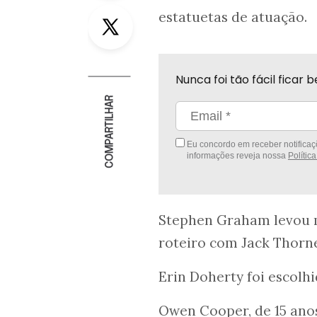
Twitter
estatuetas de atuação.
Nunca foi tão fácil fica
COMPARTILHAR
Eu concordo em receber notificaçõ
informações reveja nossa
Polític
Stephen Graham levou m
roteiro com Jack Thorn
Erin Doherty foi escolh
Owen Cooper, de 15 ano