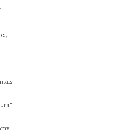
.
od,
 mais
tura”
Emmy