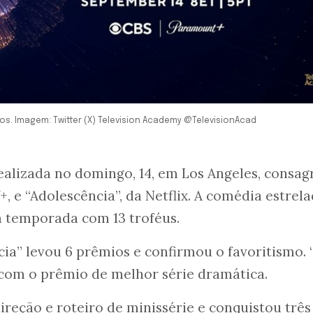
dos. Imagem: Twitter (X) Television Academy @TelevisionAcad
ealizada no domingo, 14, em Los Angeles, consag
+, e “Adolescência”, da Netflix. A comédia estrel
a temporada com 13 troféus.
cia” levou 6 prêmios e confirmou o favoritismo.
u com o prêmio de melhor série dramática.
ireção e roteiro de minissérie e conquistou três