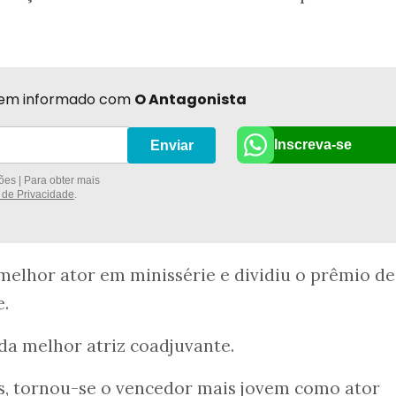
r bem informado com
O Antagonista
Inscreva-se
Enviar
es | Para obter mais
a de Privacidade
.
elhor ator em minissérie e dividiu o prêmio de
e.
ida melhor atriz coadjuvante.
s, tornou-se o vencedor mais jovem como ator