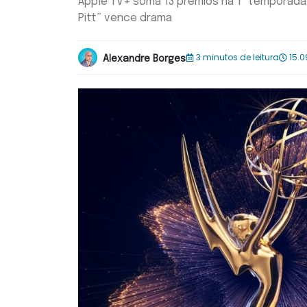
Apple TV+ soma 13 prêmios na 1ª temporada 
Pitt” vence drama
3 minutos de leitura
15.0
Alexandre Borges