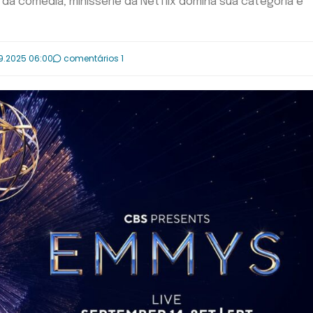
da comédia; minissérie da Netflix domina sua categoria e 
9.2025 06:00
comentários 1