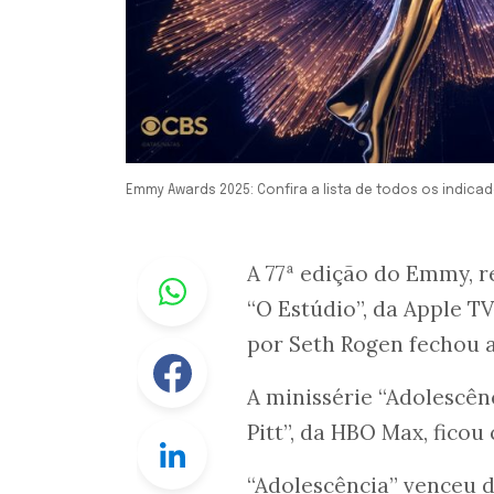
Emmy Awards 2025: Confira a lista de todos os indica
Whastapp
A 77ª edição do Emmy, r
“O Estúdio”, da Apple TV
por Seth Rogen fechou 
Facebook
A minissérie “Adolescên
Pitt”, da HBO Max, fico
Linkedin
“Adolescência” venceu d