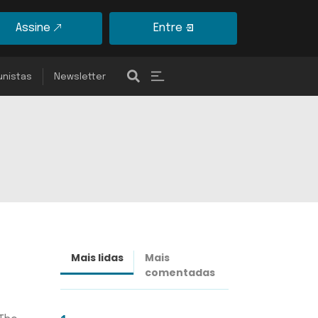
Assine
Entre
unistas
Newsletter
Mais lidas
Mais
Últimas
comentadas
notícias