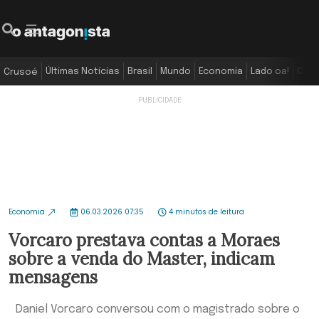
Últimas Notícias
Brasil
Mundo
Economia
Lado oa!
Colu
Crusoé
Economia
06.03.2026 07:35
4 minutos de leitura
Vorcaro prestava contas a Moraes
sobre a venda do Master, indicam
mensagens
Daniel Vorcaro conversou com o magistrado sobre o