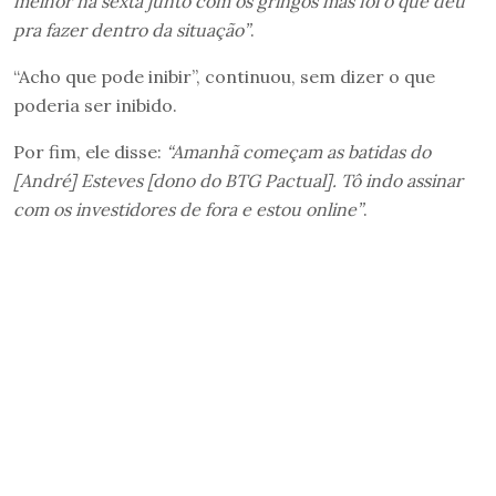
melhor na sexta junto com os gringos mas foi o que deu
pra fazer dentro da situação”
.
“Acho que pode inibir”, continuou, sem dizer o que
poderia ser inibido.
Por fim, ele disse:
“Amanhã começam as batidas do
[André] Esteves [dono do BTG Pactual]. Tô indo assinar
com os investidores de fora e estou online”
.