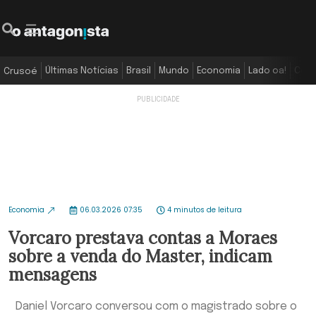
Últimas Notícias
Brasil
Mundo
Economia
Lado oa!
Colu
Crusoé
Economia
06.03.2026 07:35
4 minutos de leitura
Vorcaro prestava contas a Moraes
sobre a venda do Master, indicam
mensagens
Daniel Vorcaro conversou com o magistrado sobre o