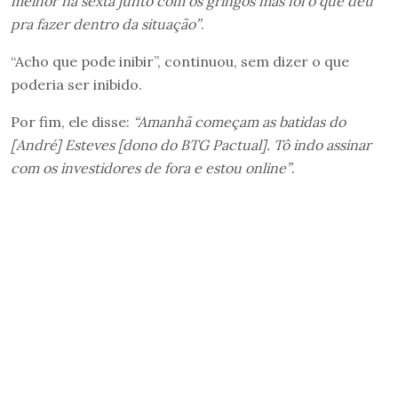
melhor na sexta junto com os gringos mas foi o que deu
pra fazer dentro da situação”
.
“Acho que pode inibir”, continuou, sem dizer o que
poderia ser inibido.
Por fim, ele disse:
“Amanhã começam as batidas do
[André] Esteves [dono do BTG Pactual]. Tô indo assinar
com os investidores de fora e estou online”
.