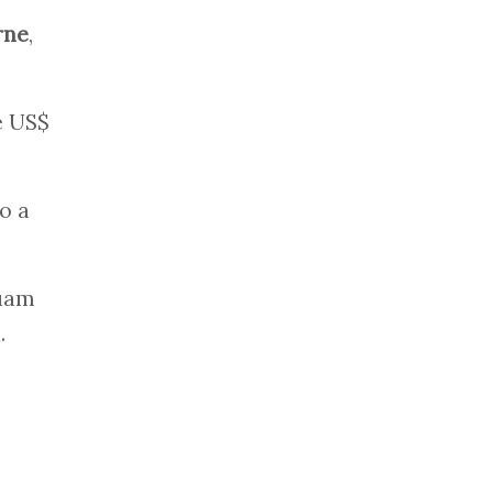
rne
,
e US$
o a
nuam
.