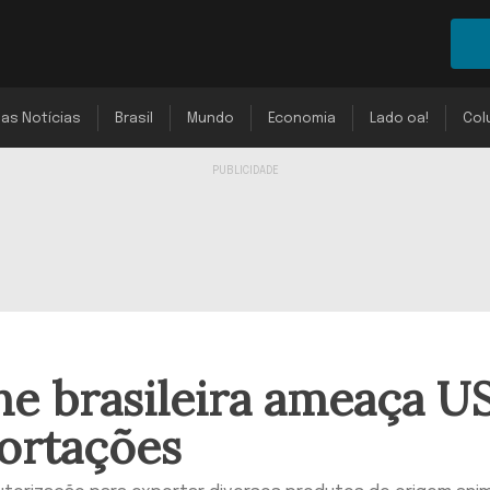
mas Notícias
Brasil
Mundo
Economia
Lado oa!
Col
ne brasileira ameaça U
ortações