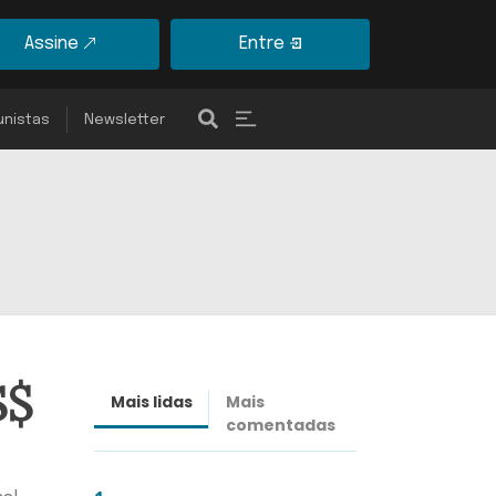
Assine
Entre
unistas
Newsletter
S$
Mais lidas
Mais
Últimas
comentadas
notícias