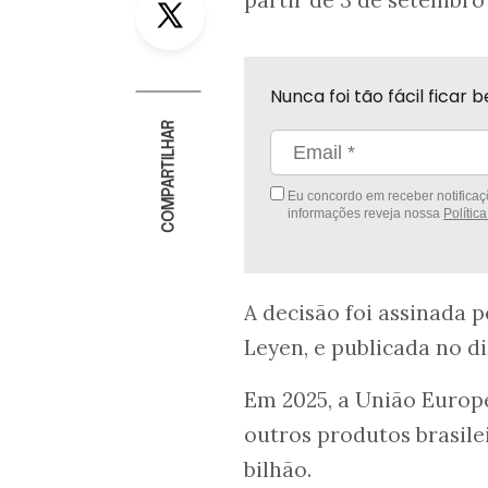
partir de 3 de setembro
Nunca foi tão fácil fica
COMPARTILHAR
Eu concordo em receber notificaçõ
informações reveja nossa
Polític
A decisão foi assinada 
Leyen, e publicada no di
Em 2025, a União Europe
outros produtos brasil
bilhão.