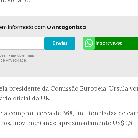
 deste ano.
r bem informado com
O Antagonista
Inscreva-se
Enviar
es | Para obter mais
a de Privacidade
.
pela presidente da Comissão Europeia, Ursula vo
ário oficial da UE.
ia comprou cerca de 368,1 mil toneladas de car
eiros, movimentando aproximadamente US$ 1,8