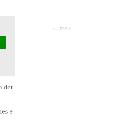
n der
nes e