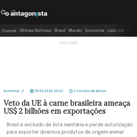
Últimas Notícias
Brasil
Mundo
Economia
Lado oa!
Colu
Crusoé
Economia
06.06.2026 20:02
3 minutos de leitura
Veto da UE à carne brasileira ameaça
US$ 2 bilhões em exportações
Brasil é excluído de lista sanitária e perde autorização
para exportar diversos produtos de origem animal