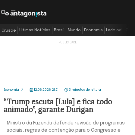
Últimas Notícias
Brasil
Mundo
Economia
Lado oa!
Colu
Crusoé
Economia
12.06.2026 21:21
3 minutos de leitura
“Trump escuta [Lula] e fica todo
animado”, garante Durigan
Ministro da Fazenda defende revisão de programas
sociais, regras de contenção para o Congresso e