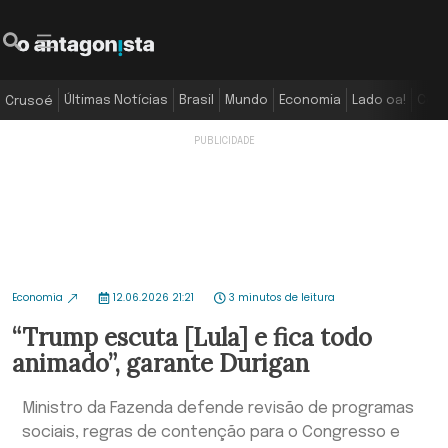
Últimas Notícias
Brasil
Mundo
Economia
Lado oa!
Colu
Crusoé
Economia
12.06.2026 21:21
3 minutos de leitura
“Trump escuta [Lula] e fica todo
animado”, garante Durigan
Ministro da Fazenda defende revisão de programas
sociais, regras de contenção para o Congresso e