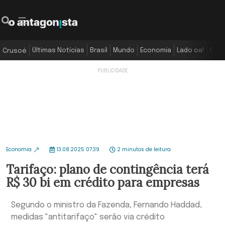
Últimas Notícias
Brasil
Mundo
Economia
Lado oa!
Colu
Crusoé
Economia
13.08.2025 07:39
2 minutos de leitura
Tarifaço: plano de contingência terá
R$ 30 bi em crédito para empresas
Segundo o ministro da Fazenda, Fernando Haddad,
medidas "antitarifaço" serão via crédito