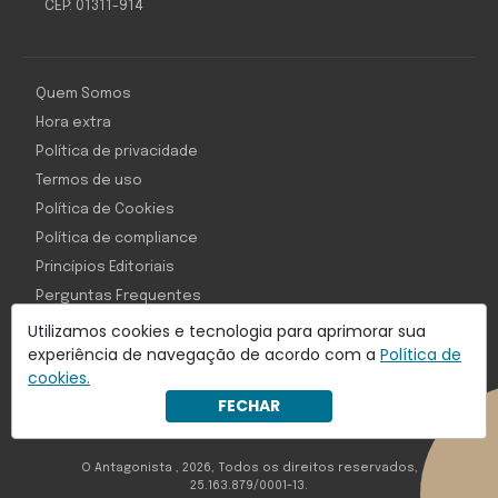
CEP: 01311-914
Quem Somos
Hora extra
Política de privacidade
Termos de uso
Política de Cookies
Política de compliance
Princípios Editoriais
Perguntas Frequentes
Utilizamos cookies e tecnologia para aprimorar sua
experiência de navegação de acordo com a
Política de
cookies.
Com inteligência e tecnologia:
FECHAR
Object1ve - Marketing Solution
O Antagonista , 2026, Todos os direitos reservados,
25.163.879/0001-13.