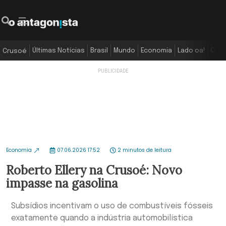
Últimas Notícias
Brasil
Mundo
Economia
Lado oa!
Colu
Crusoé
Economia
07.06.2026 17:52
2 minutos de leitura
Roberto Ellery na Crusoé: Novo
impasse na gasolina
Subsídios incentivam o uso de combustíveis fósseis
exatamente quando a indústria automobilística