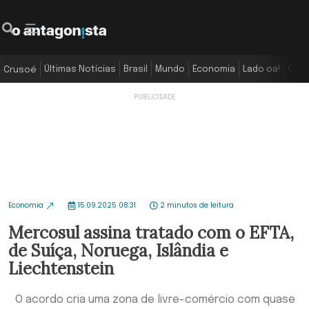
Últimas Notícias
Brasil
Mundo
Economia
Lado oa!
Colu
Crusoé
Economia
15.09.2025 08:31
2 minutos de leitura
Mercosul assina tratado com o EFTA,
de Suíça, Noruega, Islândia e
Liechtenstein
O acordo cria uma zona de livre-comércio com quase